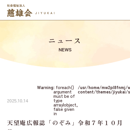
ニュース
NEWS
Warning
: foreach()
/usr/home/mw2pl8fnmj/
argument
content/themes/jiyukai/s
must be of
2025.10.14
type
array|object,
false given
in
天望庵広報誌「のぞみ」令和７年１０月