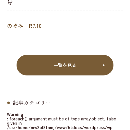
号
のぞみ R7.10
一覧を見る
記事カテゴリー
Warning
: foreach() argument must be of type array|object, false
given in
/usr/home/mw2pl8fnmj/www/htdocs/wordpress/wp-