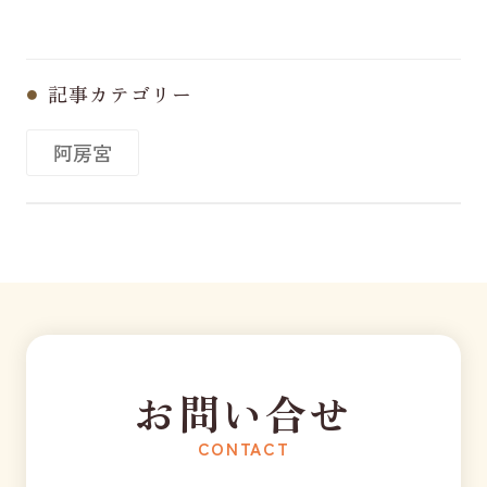
記事カテゴリー
阿房宮
お問い合せ
CONTACT