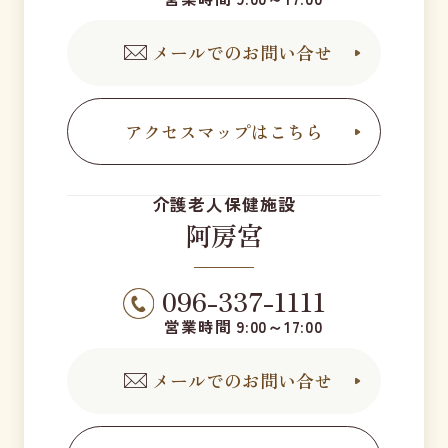
メールでのお問い合せ
アクセスマップはこちら
介護老人保健施設
阿房宮
096-337-1111
営業時間 9:00～17:00
メールでのお問い合せ