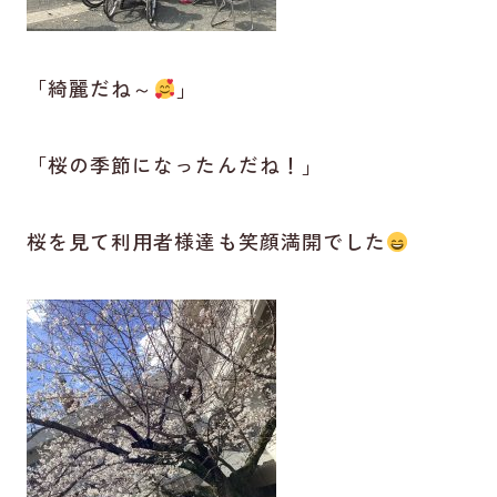
「綺麗だね～
」
「桜の季節になったんだね！」
桜を見て利用者様達も笑顔満開でした