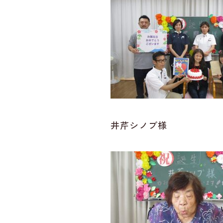
井芹シノブ様