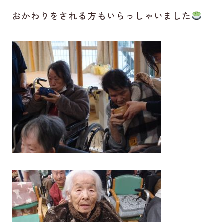
おかわりをされる方もいらっしゃいました