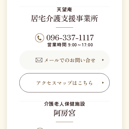
天望庵
居宅介護支援事業所
096-337-1117
営業時間 9:00～17:00
メールでのお問い合せ
アクセスマップはこちら
介護老人保健施設
阿房宮