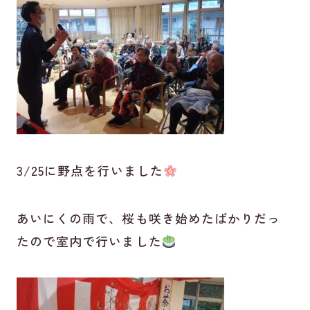
3/25に野点を行いました
あいにくの雨で、桜も咲き始めたばかりだっ
たので室内で行いました