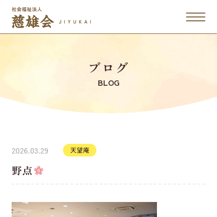
ブログ
BLOG
2026.03.29
天望庵
野点