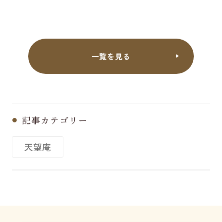
一覧を見る
記事カテゴリー
天望庵