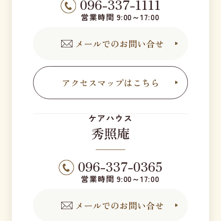
096-337-1111
営業時間 9:00～17:00
メールでのお問い合せ
アクセスマップはこちら
ケアハウス
秀照庵
096-337-0365
営業時間 9:00～17:00
メールでのお問い合せ