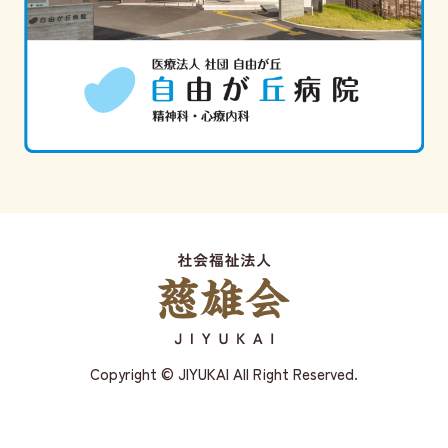
Copyright © JIYUKAI All Right Reserved.