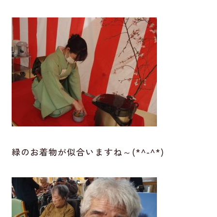
緑のお着物が似合いますね～(*^-^*)