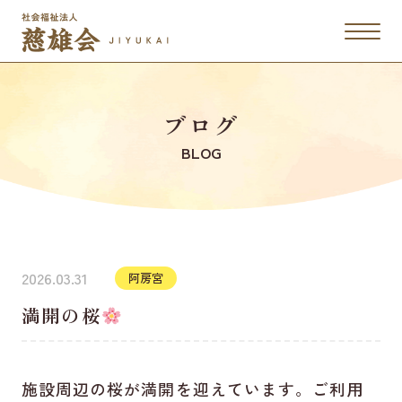
ブログ
BLOG
2026.03.31
阿房宮
満開の桜
施設周辺の桜が満開を迎えています。ご利用