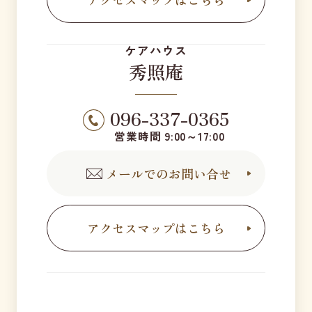
ケアハウス
秀照庵
096-337-0365
営業時間 9:00～17:00
メールでのお問い合せ
アクセスマップはこちら