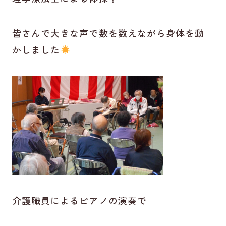
皆さんで大きな声で数を数えながら身体を動
かしました
介護職員によるピアノの演奏で