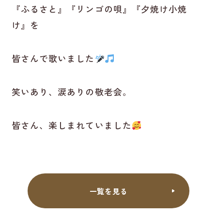
『ふるさと』『リンゴの唄』『夕焼け小焼
け』を
皆さんで歌いました
笑いあり、涙ありの敬老会。
皆さん、楽しまれていました
一覧を見る